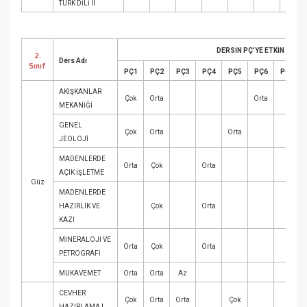
TÜRK DİLİ II
Çok
DERSİN PÇ'YE ETKİN KREDİ
2.
Ders Adı
Sınıf
PÇ1
PÇ2
PÇ3
PÇ4
PÇ5
PÇ6
PÇ7
AKIŞKANLAR
Çok
Orta
Orta
MEKANİĞİ
GENEL
Çok
Orta
Orta
JEOLOJİ
MADENLERDE
Orta
Çok
Orta
AÇIK İŞLETME
Güz
MADENLERDE
HAZIRLIK VE
Çok
Orta
KAZI
MİNERALOJİ VE
Orta
Çok
Orta
PETROGRAFİ
MUKAVEMET
Orta
Orta
Az
CEVHER
Çok
Orta
Orta
Çok
HAZIRLAMA I