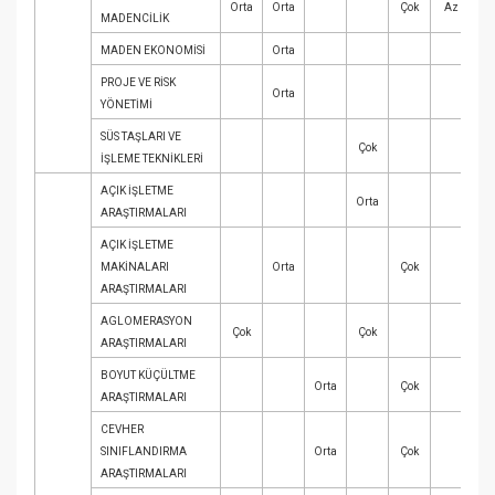
Orta
Orta
Çok
Az
MADENCİLİK
MADEN EKONOMİSİ
Orta
PROJE VE RİSK
Orta
YÖNETİMİ
SÜS TAŞLARI VE
Çok
A
İŞLEME TEKNİKLERİ
AÇIK İŞLETME
Orta
A
ARAŞTIRMALARI
AÇIK İŞLETME
MAKİNALARI
Orta
Çok
Ç
ARAŞTIRMALARI
AGLOMERASYON
Çok
Çok
Or
ARAŞTIRMALARI
BOYUT KÜÇÜLTME
Orta
Çok
Or
ARAŞTIRMALARI
CEVHER
SINIFLANDIRMA
Orta
Çok
Or
ARAŞTIRMALARI