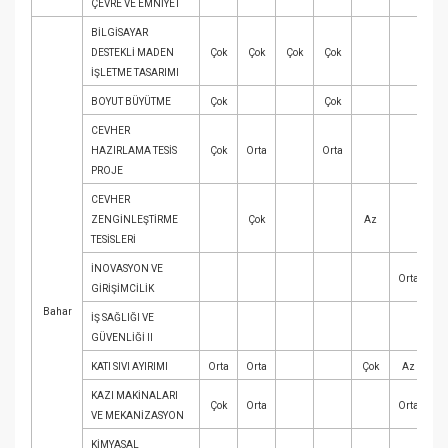
ÇEVRE VE EMNİYET
BİLGİSAYAR
DESTEKLİ MADEN
Çok
Çok
Çok
Çok
İŞLETME TASARIMI
BOYUT BÜYÜTME
Çok
Çok
Or
CEVHER
HAZIRLAMA TESİS
Çok
Orta
Orta
PROJE
CEVHER
ZENGİNLEŞTİRME
Çok
Az
TESİSLERİ
İNOVASYON VE
Orta
GİRİŞİMCİLİK
Bahar
İŞ SAĞLIĞI VE
GÜVENLİĞİ II
KATI SIVI AYIRIMI
Orta
Orta
Çok
Az
KAZI MAKİNALARI
Çok
Orta
Orta
VE MEKANİZASYON
KİMYASAL