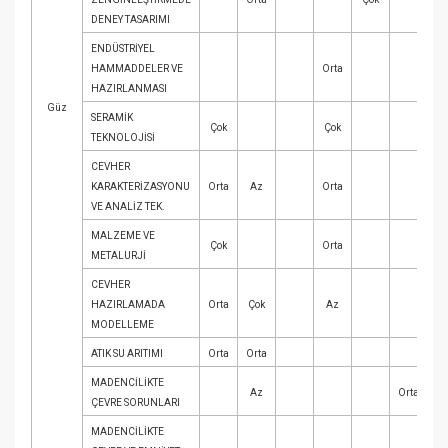
DENEY TASARIMI
ENDÜSTRİYEL
HAMMADDELER VE
Orta
HAZIRLANMASI
Güz
SERAMİK
Çok
Çok
Or
TEKNOLOJİSİ
CEVHER
KARAKTERİZASYONU
Orta
Az
Orta
VE ANALİZ TEK.
MALZEME VE
Çok
Orta
METALURJİ
CEVHER
HAZIRLAMADA
Orta
Çok
Az
MODELLEME
ATIK SU ARITIMI
Orta
Orta
MADENCİLİKTE
Az
Orta
ÇEVRE SORUNLARI
MADENCİLİKTE