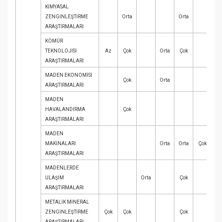
KİMYASAL
ZENGİNLEŞTİRME
Orta
Orta
A
ARAŞTIRMALARI
KÖMÜR
TEKNOLOJİSİ
Az
Çok
Orta
Çok
ARAŞTIRMALARI
MADEN EKONOMİSİ
Çok
Orta
ARAŞTIRMALARI
MADEN
HAVALANDIRMA
Çok
ARAŞTIRMALARI
MADEN
MAKİNALARI
Orta
Orta
Çok
ARAŞTIRMALARI
MADENLERDE
ULAŞIM
Orta
Çok
Or
ARAŞTIRMALARI
METALİK MİNERAL
ZENGİNLEŞTİRME
Çok
Çok
Çok
ARAŞTIRMALARI