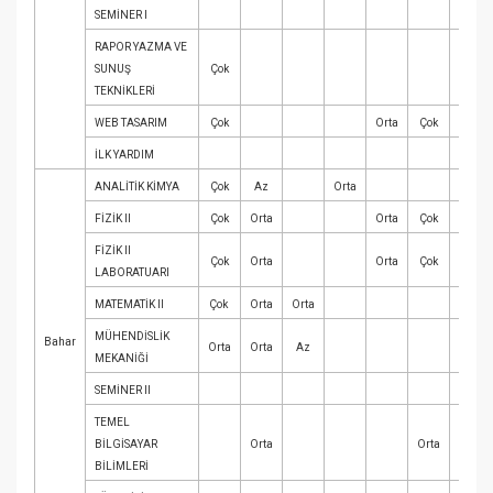
SEMİNER I
RAPOR YAZMA VE
SUNUŞ
Çok
Çok
TEKNİKLERİ
WEB TASARIM
Çok
Orta
Çok
İLK YARDIM
Az
ANALİTİK KİMYA
Çok
Az
Orta
FİZİK II
Çok
Orta
Orta
Çok
FİZİK II
Çok
Orta
Orta
Çok
LABORATUARI
MATEMATİK II
Çok
Orta
Orta
MÜHENDİSLİK
Bahar
Orta
Orta
Az
MEKANİĞİ
SEMİNER II
TEMEL
BİLGİSAYAR
Orta
Orta
BİLİMLERİ