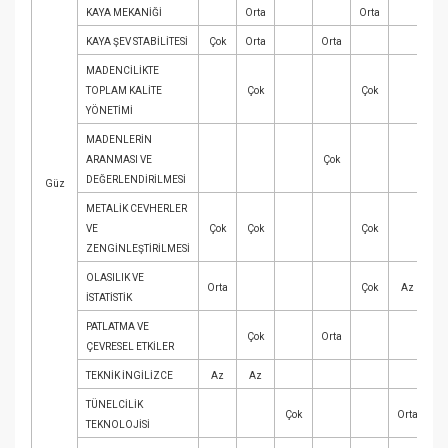
KAYA MEKANİĞİ
Orta
Orta
KAYA ŞEV STABİLİTESİ
Çok
Orta
Orta
MADENCİLİKTE
TOPLAM KALİTE
Çok
Çok
YÖNETİMİ
MADENLERİN
ARANMASI VE
Çok
Or
DEĞERLENDİRİLMESİ
Güz
METALİK CEVHERLER
VE
Çok
Çok
Çok
ZENGİNLEŞTİRİLMESİ
OLASILIK VE
Orta
Çok
Az
İSTATİSTİK
PATLATMA VE
Çok
Orta
ÇEVRESEL ETKİLER
TEKNİK İNGİLİZCE
Az
Az
Ç
TÜNELCİLİK
Çok
Orta
TEKNOLOJİSİ