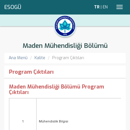
ESOGÜ
TR
|
EN
Toggl
navig
Maden Mühendisliği Bölümü
Ana Menü
Kalite
Program Çıktıları
Program Çıktıları
Maden Mühendisliği Bölümü Program
Çıktıları
1
Mühendislik Bilgisi