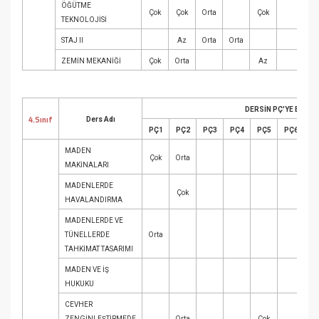
ÖĞÜTME
Çok
Çok
Orta
Çok
TEKNOLOJİSİ
STAJ II
Az
Orta
Orta
ZEMİN MEKANİĞİ
Çok
Orta
Az
DERSİN PÇ'YE ETKİN 
4.Sınıf
Ders Adı
PÇ1
PÇ2
PÇ3
PÇ4
PÇ5
PÇ6
P
MADEN
Çok
Orta
MAKİNALARI
MADENLERDE
Çok
HAVALANDIRMA
MADENLERDE VE
TÜNELLERDE
Orta
TAHKİMAT TASARIMI
MADEN VE İŞ
HUKUKU
CEVHER
ZENGİNLEŞTİRMEDE
Orta
Çok