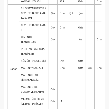
YAPISAL JEOLOJİ
Çok
Orta
Orta
BİLGİSAYAR DESTEKLİ
CEVHER HAZIRLAMA
Çok
Orta
Çok
Çok
TASARIMI
CEVHER HAZIRLAMA
Çok
Orta
Orta
III
ÇİMENTO
Çok
Az
Orta
TEKNOLOJİSİ
İNGİLİZCE YAZIŞMA
Ç
TEKNİKLERİ
KÖMÜR TEKNOLOJİSİ
Az
Orta
MADEN YATAKLARI
Orta
Orta
Çok
Orta
Bahar
MADENCİLİKTE
SİSTEM ANALİZİ
MADENLERDE
Orta
ULAŞIM VE SU ATIMI
MERMER ÜRETİM VE
Orta
Az
İŞLEME TEKNİKLERİ