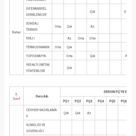
DİFERANSİYEL
Çok
Orta
DENKLEMLER
SONDAJ
Orta
Çok
Az
TEKNİĞİ
Bahar
STAJ I
Az
Orta
Orta
TERMODİNAMİK
Orta
Çok
TOPOĞRAFYA
Orta
Çok
Az
YER ALTI ÜRETİM
Çok
YÖNTEMLERİ
DERSİN PÇ'YE ETKİN 
3.
Ders Adı
Sınıf
PÇ1
PÇ2
PÇ3
PÇ4
PÇ5
PÇ6
P
CEVHER HAZIRLAMA
Çok
Çok
Az
II
İŞ SAĞLIĞI VE
GÜVENLİĞİ I