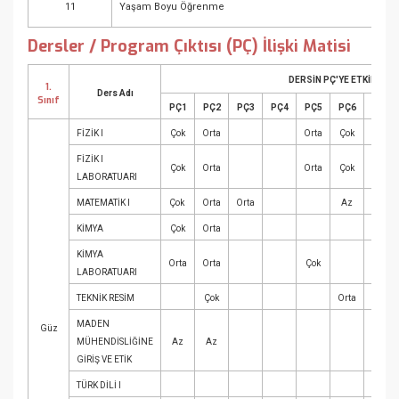
11
Yaşam Boyu Öğrenme
Dersler / Program Çıktısı (PÇ) İlişki Matisi
DERSİN PÇ'YE ETKİN KRED
1.
Ders Adı
Sınıf
PÇ1
PÇ2
PÇ3
PÇ4
PÇ5
PÇ6
PÇ7
FİZİK I
Çok
Orta
Orta
Çok
FİZİK I
Çok
Orta
Orta
Çok
LABORATUARI
MATEMATİK I
Çok
Orta
Orta
Az
KİMYA
Çok
Orta
KİMYA
Orta
Orta
Çok
LABORATUARI
TEKNİK RESİM
Çok
Orta
Az
MADEN
Güz
MÜHENDİSLİĞİNE
Az
Az
GİRİŞ VE ETİK
TÜRK DİLİ I
Çok