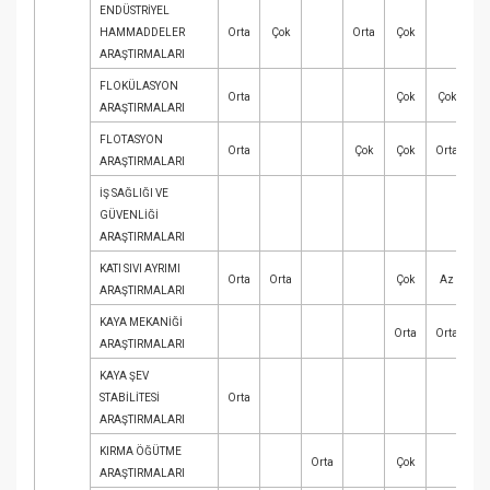
ENDÜSTRİYEL
HAMMADDELER
Orta
Çok
Orta
Çok
ARAŞTIRMALARI
FLOKÜLASYON
Orta
Çok
Çok
ARAŞTIRMALARI
FLOTASYON
Orta
Çok
Çok
Orta
ARAŞTIRMALARI
İŞ SAĞLIĞI VE
GÜVENLİĞİ
ARAŞTIRMALARI
KATI SIVI AYRIMI
Orta
Orta
Çok
Az
ARAŞTIRMALARI
KAYA MEKANİĞİ
Orta
Orta
ARAŞTIRMALARI
KAYA ŞEV
STABİLİTESİ
Orta
ARAŞTIRMALARI
KIRMA ÖĞÜTME
Orta
Çok
Or
ARAŞTIRMALARI